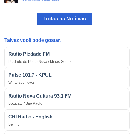
Brasil:
O
O
Rádio
Programa
como
mais
Todas as Notícias
Arma
Tradicional
Estratégica
do
na
País
Guerra
Talvez você pode gostar.
Rádio Piedade FM
Piedade de Ponte Nova / Minas Gerais
Pulse 101.7 - KPUL
Winterset / Iowa
Rádio Nova Cultura 93.1 FM
Botucatu / São Paulo
CRI Radio - English
Beijing