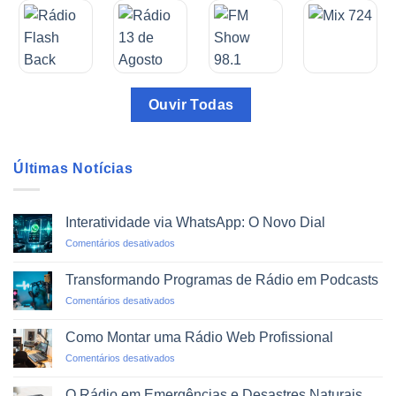
Ouvir Todas
Últimas Notícias
Interatividade via WhatsApp: O Novo Dial
em
Comentários desativados
Interatividade
via
Transformando Programas de Rádio em Podcasts
WhatsApp:
em
Comentários desativados
O
Transformando
Novo
Programas
Dial
Como Montar uma Rádio Web Profissional
de
em
Comentários desativados
Rádio
Como
em
Montar
Podcasts
O Rádio em Emergências e Desastres Naturais