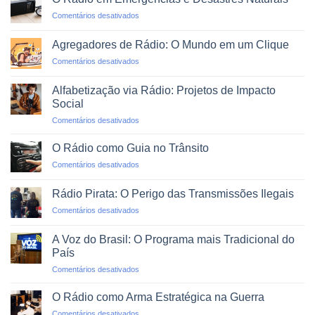
uma
em
Comentários desativados
Rádio
O
Web
Rádio
Profissional
Agregadores de Rádio: O Mundo em um Clique
em
em
Comentários desativados
Emergências
Agregadores
e
de
Desastres
Alfabetização via Rádio: Projetos de Impacto
Rádio:
Naturais
Social
O
em
Comentários desativados
Mundo
Alfabetização
em
via
um
O Rádio como Guia no Trânsito
Rádio:
Clique
em
Comentários desativados
Projetos
O
de
Rádio
Impacto
Rádio Pirata: O Perigo das Transmissões Ilegais
como
Social
em
Comentários desativados
Guia
Rádio
no
Pirata:
Trânsito
A Voz do Brasil: O Programa mais Tradicional do
O
País
Perigo
em
Comentários desativados
das
A
Transmissões
Voz
Ilegais
O Rádio como Arma Estratégica na Guerra
do
em
Comentários desativados