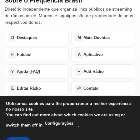
Sobre o Frequência Brasil
Diretório independente que organiza links públicos de streaming
de rádios online. Marcas e logotipos são de propriedade de seus
respectivos donos.
D
Destaques
M
Mais Ouvidas
F
Futebol
A
Aplicativo
?
Ajuda (FAQ)
+
Add Rádio
E
Editar Rádio
@
Contato
Utilizamos cookies para lhe proporcionar a melhor experiência
no nosso site.
Home
Últimas Notícias
Rádios em Destaque
You can find out more about which cookies we are using or
Rádios Mais Ouvidas
Futebol Ao Vivo / Esportes
Buscar por Países
Add Rádio
Editar Rádio
Quem Somos
Configurações
switch them off in.
.
Perguntas Frequentes
Ajuda Com Aplicativo – Rádios Online
Baixe o Nosso Aplicativo Para Android ou IOS
Exclusão de Conta
Privacidade
Termos de Uso