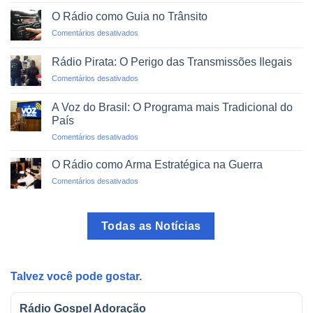
Alfabetização
em
via
um
O Rádio como Guia no Trânsito
Rádio:
Clique
em
Comentários desativados
Projetos
O
de
Rádio
Impacto
Rádio Pirata: O Perigo das Transmissões Ilegais
como
Social
em
Comentários desativados
Guia
Rádio
no
Pirata:
Trânsito
A Voz do Brasil: O Programa mais Tradicional do
O
País
Perigo
em
Comentários desativados
das
A
Transmissões
Voz
Ilegais
O Rádio como Arma Estratégica na Guerra
do
em
Comentários desativados
Brasil:
O
O
Rádio
Programa
como
mais
Todas as Notícias
Arma
Tradicional
Estratégica
do
na
País
Guerra
Talvez você pode gostar.
Rádio Gospel Adoração