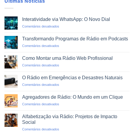
Últimas Notícias
Interatividade via WhatsApp: O Novo Dial
em
Comentários desativados
Interatividade
via
Transformando Programas de Rádio em Podcasts
WhatsApp:
em
Comentários desativados
O
Transformando
Novo
Programas
Dial
Como Montar uma Rádio Web Profissional
de
em
Comentários desativados
Rádio
Como
em
Montar
Podcasts
O Rádio em Emergências e Desastres Naturais
uma
em
Comentários desativados
Rádio
O
Web
Rádio
Profissional
Agregadores de Rádio: O Mundo em um Clique
em
em
Comentários desativados
Emergências
Agregadores
e
de
Desastres
Alfabetização via Rádio: Projetos de Impacto
Rádio:
Naturais
Social
O
em
Comentários desativados
Mundo