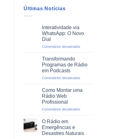
Últimas Notícias
Interatividade via
WhatsApp: O Novo
Dial
em
Comentários desativados
Interatividade
via
Transformando
WhatsApp:
Programas de Rádio
O
em Podcasts
Novo
em
Comentários desativados
Dial
Transformando
Programas
Como Montar uma
de
Rádio Web
Rádio
Profissional
em
em
Comentários desativados
Podcasts
Como
Montar
O Rádio em
uma
Emergências e
Rádio
Desastres Naturais
Web