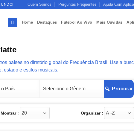
Quem Somos
Perguntas Frequentes
Ajuda Com Aplica
MUNDO!
Home
Destaques
Futebol Ao Vivo
Mais Ouvidas
Apl
latte
ros países no diretório global do Frequência Brasil. Use a bus
e, estado e estilos musicais.
Procurar
Mostrar :
Organizar :