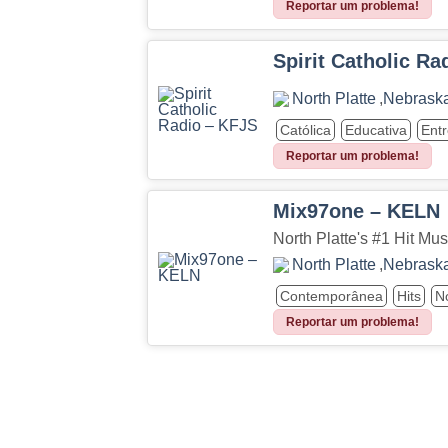
Reportar um problema!
Spirit Catholic Ra
North Platte
,
Nebrask
Católica
Educativa
Ent
Reportar um problema!
Mix97one – KELN
North Platte's #1 Hit Mus
North Platte
,
Nebrask
Contemporânea
Hits
No
Reportar um problema!