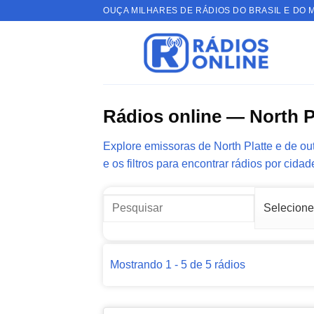
Skip
OUÇA MILHARES DE RÁDIOS DO BRASIL E DO 
to
content
Rádios online — North P
Explore emissoras de North Platte e de out
e os filtros para encontrar rádios por cidad
Mostrando 1 - 5 de 5 rádios