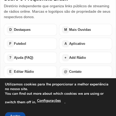
Diretório independente que organiza links públicos de streaming
de rádios online. Marcas e logotipos são de propriedade de seus
respectivos donos.
D
Destaques
M
Mais Ouvidas
F
Futebol
A
Aplicativo
?
Ajuda (FAQ)
+
Add Rádio
E
Editar Rádio
@
Contato
Utilizamos cookies para lhe proporcionar a melhor experiência
no nosso site.
Home
Últimas Notícias
Rádios em Destaque
You can find out more about which cookies we are using or
Rádios Mais Ouvidas
Futebol Ao Vivo / Esportes
Buscar por Países
Add Rádio
Editar Rádio
Quem Somos
Configurações
switch them off in.
.
Perguntas Frequentes
Ajuda Com Aplicativo – Rádios Online
Baixe o Nosso Aplicativo Para Android ou IOS
Exclusão de Conta
Privacidade
Termos de Uso