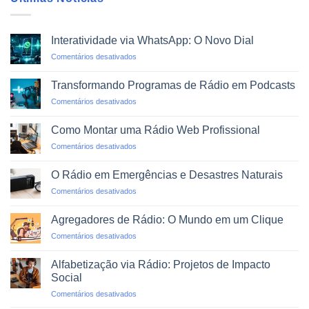
Interatividade via WhatsApp: O Novo Dial
em
Comentários desativados
Interatividade
via
Transformando Programas de Rádio em Podcasts
WhatsApp:
em
Comentários desativados
O
Transformando
Novo
Programas
Dial
Como Montar uma Rádio Web Profissional
de
em
Comentários desativados
Rádio
Como
em
Montar
Podcasts
O Rádio em Emergências e Desastres Naturais
uma
em
Comentários desativados
Rádio
O
Web
Rádio
Profissional
Agregadores de Rádio: O Mundo em um Clique
em
em
Comentários desativados
Emergências
Agregadores
e
de
Desastres
Alfabetização via Rádio: Projetos de Impacto
Rádio:
Naturais
Social
O
em
Comentários desativados
Mundo
Alfabetização
em