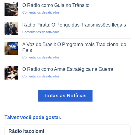
via
um
O Rádio como Guia no Trânsito
Rádio:
Clique
em
Comentários desativados
Projetos
O
de
Rádio
Impacto
Rádio Pirata: O Perigo das Transmissões Ilegais
como
Social
em
Comentários desativados
Guia
Rádio
no
Pirata:
Trânsito
A Voz do Brasil: O Programa mais Tradicional do
O
País
Perigo
em
Comentários desativados
das
A
Transmissões
Voz
Ilegais
O Rádio como Arma Estratégica na Guerra
do
em
Comentários desativados
Brasil:
O
O
Rádio
Programa
como
mais
Todas as Notícias
Arma
Tradicional
Estratégica
do
na
País
Guerra
Talvez você pode gostar.
Rádio Itacolomi