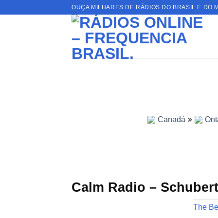
Skip
OUÇA MILHARES DE RÁDIOS DO BRASIL E DO 
to
content
Canadá
Ont
Calm Radio – Schuber
The Bes