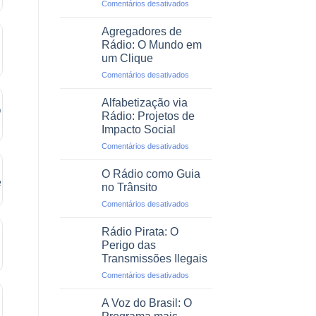
em
Comentários desativados
Profissional
O
Rádio
Agregadores de
em
Rádio: O Mundo em
Emergências
um Clique
e
em
Comentários desativados
Desastres
Agregadores
Naturais
de
Alfabetização via
Rádio:
Rádio: Projetos de
O
Impacto Social
Mundo
em
Comentários desativados
em
Alfabetização
um
via
Clique
O Rádio como Guia
Rádio:
no Trânsito
Projetos
em
Comentários desativados
de
O
Impacto
Rádio
Social
Rádio Pirata: O
como
Perigo das
Guia
Transmissões Ilegais
no
em
Comentários desativados
Trânsito
Rádio
Pirata:
A Voz do Brasil: O
O