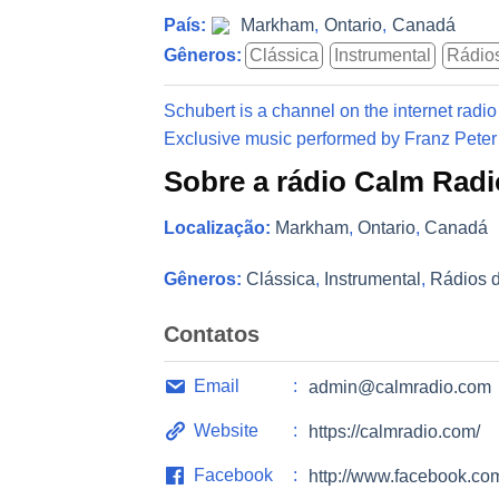
País:
Markham
,
Ontario
,
Canadá
Gêneros:
Clássica
Instrumental
Rádio
Schubert is a channel on the internet rad
Exclusive music performed by Franz Peter
Sobre a rádio Calm Radi
Localização:
Markham
,
Ontario
,
Canadá
Gêneros:
Clássica
,
Instrumental
,
Rádios 
Contatos
Email
admin@calmradio.com
Website
https://calmradio.com/
Facebook
http://www.facebook.co