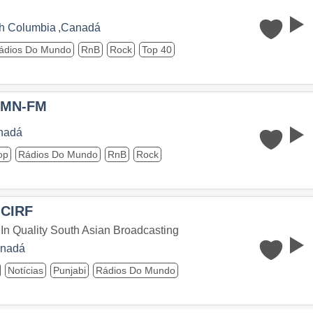
sh Columbia
,
Canadá
ádios Do Mundo
RnB
Rock
Top 40
HMN-FM
nadá
op
Rádios Do Mundo
RnB
Rock
 CIRF
In Quality South Asian Broadcasting
nadá
Notícias
Punjabi
Rádios Do Mundo