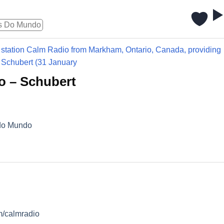
s Do Mundo
io station Calm Radio from Markham, Ontario, Canada, providing
 Schubert (31 January
o – Schubert
do Mundo
m/calmradio