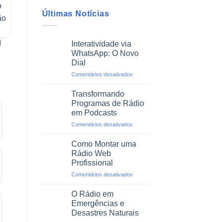
Últimas Notícias
Interatividade via
WhatsApp: O Novo
Dial
em
Comentários desativados
Interatividade
via
Transformando
WhatsApp:
Programas de Rádio
O
em Podcasts
Novo
em
Comentários desativados
Dial
Transformando
Programas
Como Montar uma
de
Rádio Web
Rádio
Profissional
em
em
Comentários desativados
Podcasts
Como
Montar
O Rádio em
uma
Emergências e
Rádio
Desastres Naturais
Web