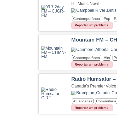
Hit Music Now!
Campbell River
,
Briti
Contemporânea
Pop
R
Reportar um problema!
Mountain FM – C
Canmore
,
Alberta
,
Ca
Contemporânea
Hits
P
Reportar um problema!
Radio Humsafar –
Canada's Premier Voice 
Brampton
,
Ontario
,
Ca
Atualidades
Comunitária
Reportar um problema!