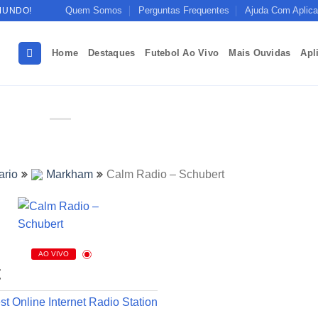
Quem Somos
Perguntas Frequentes
Ajuda Com Aplica
MUNDO!
Home
Destaques
Futebol Ao Vivo
Mais Ouvidas
Apl
ario
Markham
Calm Radio – Schubert
AO VIVO
t
t Online Internet Radio Station