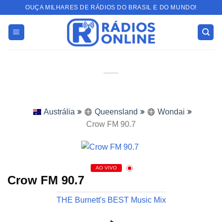
Skip
OUÇA MILHARES DE RÁDIOS DO BRASIL E DO MUNDO!
to
content
Austrália
Queensland
Wondai
Crow FM 90.7
AO VIVO
Crow FM 90.7
THE Burnett's BEST Music Mix