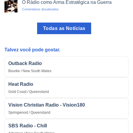
Voz
Ilegais
O Rádio como Arma Estratégica na Guerra
do
em
Comentários desativados
Brasil:
O
O
Rádio
Programa
como
mais
Todas as Notícias
Arma
Tradicional
Estratégica
do
na
País
Guerra
Talvez você pode gostar.
Outback Radio
Bourke / New South Wales
Heat Radio
Gold Coast / Queensland
Vision Christian Radio - Vision180
Springwood / Queensland
SBS Radio - Chill