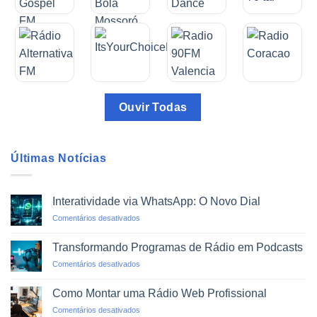
Ouvir Todas
Últimas Notícias
Interatividade via WhatsApp: O Novo Dial
em
Comentários desativados
Interatividade
via
Transformando Programas de Rádio em Podcasts
WhatsApp:
em
Comentários desativados
O
Transformando
Novo
Programas
Dial
Como Montar uma Rádio Web Profissional
de
em
Comentários desativados
Rádio