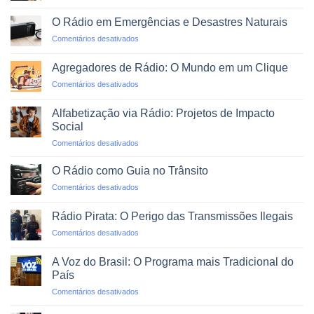
Como
em
Montar
Podcasts
O Rádio em Emergências e Desastres Naturais
uma
em
Comentários desativados
Rádio
O
Web
Rádio
Profissional
Agregadores de Rádio: O Mundo em um Clique
em
em
Comentários desativados
Emergências
Agregadores
e
de
Desastres
Alfabetização via Rádio: Projetos de Impacto
Rádio:
Naturais
Social
O
em
Comentários desativados
Mundo
Alfabetização
em
via
um
O Rádio como Guia no Trânsito
Rádio:
Clique
em
Comentários desativados
Projetos
O
de
Rádio
Impacto
Rádio Pirata: O Perigo das Transmissões Ilegais
como
Social
em
Comentários desativados
Guia
Rádio
no
Pirata:
Trânsito
A Voz do Brasil: O Programa mais Tradicional do
O
País
Perigo
em
Comentários desativados
das
A
Transmissões