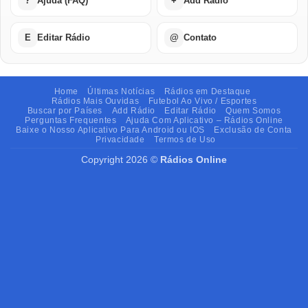
?
Ajuda (FAQ)
+
Add Rádio
E
Editar Rádio
@
Contato
Home
Últimas Notícias
Rádios em Destaque
Rádios Mais Ouvidas
Futebol Ao Vivo / Esportes
Buscar por Países
Add Rádio
Editar Rádio
Quem Somos
Perguntas Frequentes
Ajuda Com Aplicativo – Rádios Online
Baixe o Nosso Aplicativo Para Android ou IOS
Exclusão de Conta
Privacidade
Termos de Uso
Copyright 2026 ©
Rádios Online