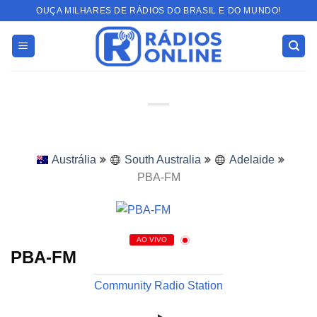
Skip
OUÇA MILHARES DE RÁDIOS DO BRASIL E DO MUNDO!
to
content
Austrália
South Australia
Adelaide
PBA-FM
AO VIVO
PBA-FM
Community Radio Station