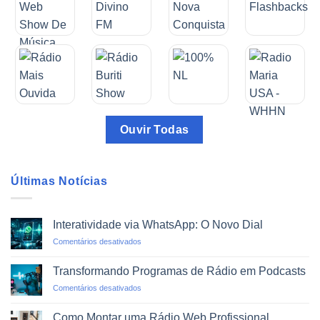
Ouvir Todas
Últimas Notícias
Interatividade via WhatsApp: O Novo Dial
em
Comentários desativados
Interatividade
via
Transformando Programas de Rádio em Podcasts
WhatsApp:
em
Comentários desativados
O
Transformando
Novo
Programas
Dial
Como Montar uma Rádio Web Profissional