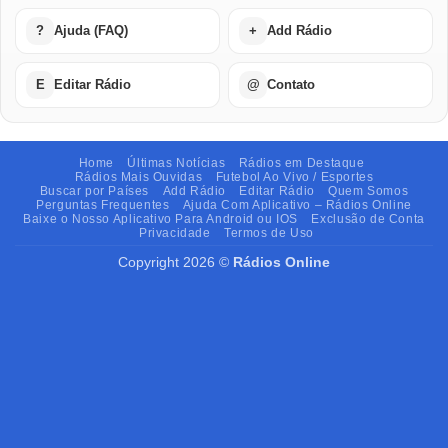
?
Ajuda (FAQ)
+
Add Rádio
E
Editar Rádio
@
Contato
Home
Últimas Notícias
Rádios em Destaque
Rádios Mais Ouvidas
Futebol Ao Vivo / Esportes
Buscar por Países
Add Rádio
Editar Rádio
Quem Somos
Perguntas Frequentes
Ajuda Com Aplicativo – Rádios Online
Baixe o Nosso Aplicativo Para Android ou IOS
Exclusão de Conta
Privacidade
Termos de Uso
Copyright 2026 ©
Rádios Online