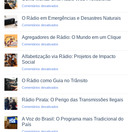
de
em
Comentários desativados
Rádio
Como
em
Montar
Podcasts
O Rádio em Emergências e Desastres Naturais
uma
em
Comentários desativados
Rádio
O
Web
Rádio
Profissional
Agregadores de Rádio: O Mundo em um Clique
em
em
Comentários desativados
Emergências
Agregadores
e
de
Desastres
Alfabetização via Rádio: Projetos de Impacto
Rádio:
Naturais
Social
O
em
Comentários desativados
Mundo
Alfabetização
em
via
um
O Rádio como Guia no Trânsito
Rádio:
Clique
em
Comentários desativados
Projetos
O
de
Rádio
Impacto
Rádio Pirata: O Perigo das Transmissões Ilegais
como
Social
em
Comentários desativados
Guia
Rádio
no
Pirata:
Trânsito
A Voz do Brasil: O Programa mais Tradicional do
O
País
Perigo
em
Comentários desativados
das