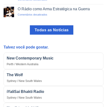
A
Transmissões
Voz
Ilegais
O Rádio como Arma Estratégica na Guerra
do
em
Comentários desativados
Brasil:
O
O
Rádio
Programa
como
mais
Todas as Notícias
Arma
Tradicional
Estratégica
do
na
País
Guerra
Talvez você pode gostar.
New Contemporary Music
Perth / Western Australia
The Wolf
Sydney / New South Wales
iYaliSai Bhakti Radio
Sydney / New South Wales