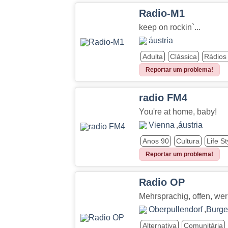
Radio-M1
keep on rockin`...
áustria
Adulta
Clássica
Rádios
Reportar um problema!
radio FM4
You're at home, baby!
Vienna
,
áustria
Anos 90
Cultura
Life St
Reportar um problema!
Radio OP
Mehrsprachig, offen, wer
Oberpullendorf
,
Burge
Alternativa
Comunitária