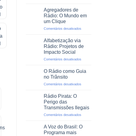
O
Rádio
Agregadores de
em
Rádio: O Mundo em
Emergências
um Clique
e
em
Comentários desativados
Desastres
Agregadores
Naturais
de
Alfabetização via
Rádio:
Rádio: Projetos de
O
Impacto Social
Mundo
em
Comentários desativados
em
Alfabetização
um
via
Clique
O Rádio como Guia
Rádio:
no Trânsito
Projetos
em
Comentários desativados
de
O
Impacto
Rádio
Social
Rádio Pirata: O
como
Perigo das
Guia
Transmissões Ilegais
no
em
Comentários desativados
Trânsito
Rádio
Pirata:
A Voz do Brasil: O
O
Programa mais
Perigo