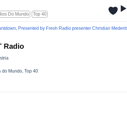
a
ios Do Mundo
Top 40
countdown, Presented by Fresh Radio presenter Christian Mederi
T Radio
stria
s do Mundo
,
Top 40