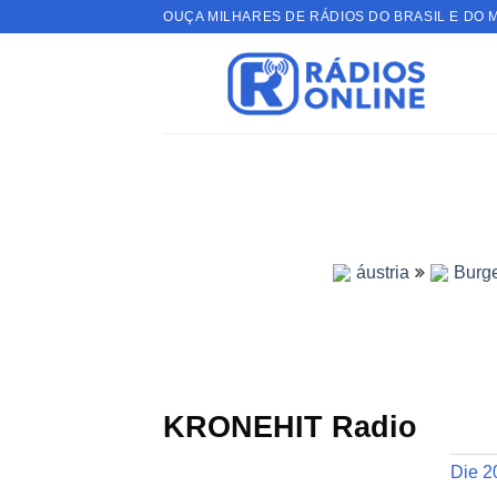
Skip
OUÇA MILHARES DE RÁDIOS DO BRASIL E DO 
to
content
áustria
Burg
KRONEHIT Radio
Die 2