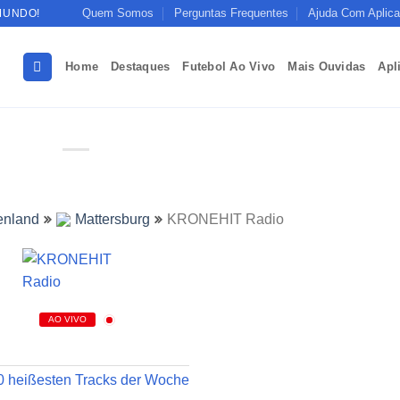
Quem Somos
Perguntas Frequentes
Ajuda Com Aplica
MUNDO!
Home
Destaques
Futebol Ao Vivo
Mais Ouvidas
Apl
enland
Mattersburg
KRONEHIT Radio
AO VIVO
0 heißesten Tracks der Woche