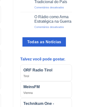
Tradicional do País
das
em
Comentários desativados
Transmissões
A
Ilegais
Voz
O Rádio como Arma
do
Estratégica na Guerra
Brasil:
em
Comentários desativados
O
O
Programa
Rádio
mais
como
Tradicional
Todas as Notícias
Arma
do
Estratégica
País
na
Guerra
Talvez você pode gostar.
ORF Radio Tirol
Tirol
MeinsFM
Vienna
Technikum One -