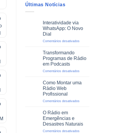
Últimas Notícias
Interatividade via
WhatsApp: O Novo
Dial
em
Comentários desativados
Interatividade
via
Transformando
WhatsApp:
Programas de Rádio
O
em Podcasts
Novo
em
Comentários desativados
Dial
Transformando
Programas
Como Montar uma
de
Rádio Web
Rádio
Profissional
em
em
Comentários desativados
Podcasts
Como
Montar
O Rádio em
uma
Emergências e
Rádio
Desastres Naturais
Web
em
Comentários desativados
Profissional