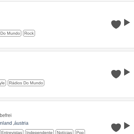
 Do Mundo
Rock
yle
Rádios Do Mundo
befrei
nland
,
áustria
Entrevistas
Independente
Notícias
Pop