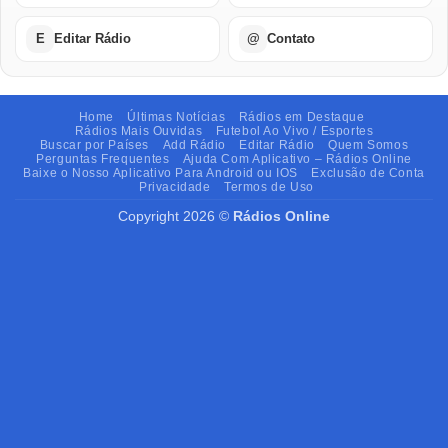
E
Editar Rádio
@
Contato
Home
Últimas Notícias
Rádios em Destaque
Rádios Mais Ouvidas
Futebol Ao Vivo / Esportes
Buscar por Países
Add Rádio
Editar Rádio
Quem Somos
Perguntas Frequentes
Ajuda Com Aplicativo – Rádios Online
Baixe o Nosso Aplicativo Para Android ou IOS
Exclusão de Conta
Privacidade
Termos de Uso
Copyright 2026 ©
Rádios Online