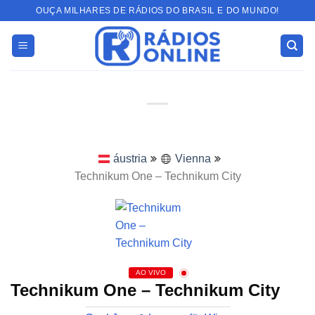
Skip
OUÇA MILHARES DE RÁDIOS DO BRASIL E DO MUNDO!
to
content
áustria
Vienna
Technikum One – Technikum City
AO VIVO
Technikum One – Technikum City