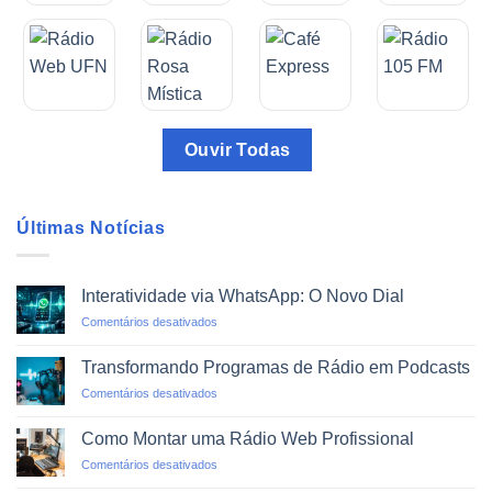
Ouvir Todas
Últimas Notícias
Interatividade via WhatsApp: O Novo Dial
em
Comentários desativados
Interatividade
via
Transformando Programas de Rádio em Podcasts
WhatsApp:
em
Comentários desativados
O
Transformando
Novo
Programas
Dial
Como Montar uma Rádio Web Profissional
de
em
Comentários desativados
Rádio
Como
em