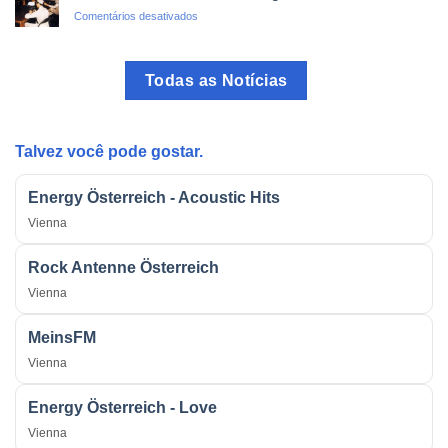
do
em
Comentários desativados
Brasil:
O
O
Rádio
Programa
como
mais
Todas as Notícias
Arma
Tradicional
Estratégica
do
na
País
Guerra
Talvez você pode gostar.
Energy Österreich - Acoustic Hits
Vienna
Rock Antenne Österreich
Vienna
MeinsFM
Vienna
Energy Österreich - Love
Vienna