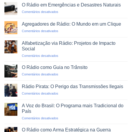
Montar
Podcasts
O Rádio em Emergências e Desastres Naturais
uma
em
Comentários desativados
Rádio
O
Web
Rádio
Profissional
Agregadores de Rádio: O Mundo em um Clique
em
em
Comentários desativados
Emergências
Agregadores
e
de
Desastres
Alfabetização via Rádio: Projetos de Impacto
Rádio:
Naturais
Social
O
em
Comentários desativados
Mundo
Alfabetização
em
via
um
O Rádio como Guia no Trânsito
Rádio:
Clique
em
Comentários desativados
Projetos
O
de
Rádio
Impacto
Rádio Pirata: O Perigo das Transmissões Ilegais
como
Social
em
Comentários desativados
Guia
Rádio
no
Pirata:
Trânsito
A Voz do Brasil: O Programa mais Tradicional do
O
País
Perigo
em
Comentários desativados
das
A
Transmissões
Voz
Ilegais
O Rádio como Arma Estratégica na Guerra