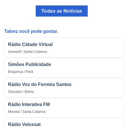
Rádio
Programa
como
mais
Todas as Notícias
Arma
Tradicional
Estratégica
do
na
País
Guerra
Talvez você pode gostar.
Rádio Cidade Virtual
Xanxerê / Santa Catarina
Simões Publicidade
Bragança / Pará
Rádio Voz do Ferreira Santos
Salvador / Bahia
Rádio Interativa FM
Mondaí / Santa Catarina
Rádio Veloxsat