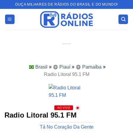
Skip
OUÇA MILHARES DE RÁDIOS DO BRASIL E DO MUNDO!
to
content
Brasil
Piauí
Parnaíba
Radio Litoral 95.1 FM
AO VIVO
Radio Litoral 95.1 FM
Tá No Coração Da Gente