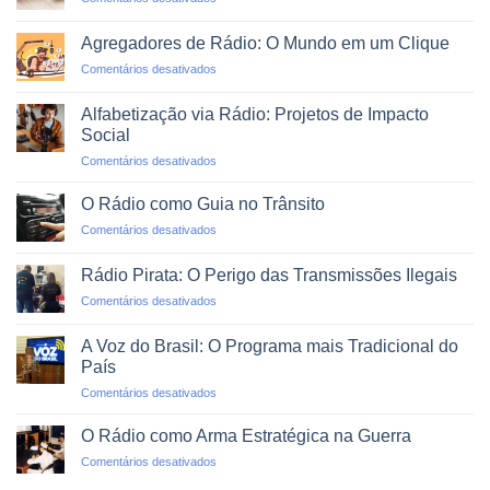
O
Web
Rádio
Profissional
Agregadores de Rádio: O Mundo em um Clique
em
em
Comentários desativados
Emergências
Agregadores
e
de
Desastres
Alfabetização via Rádio: Projetos de Impacto
Rádio:
Naturais
Social
O
em
Comentários desativados
Mundo
Alfabetização
em
via
um
O Rádio como Guia no Trânsito
Rádio:
Clique
em
Comentários desativados
Projetos
O
de
Rádio
Impacto
Rádio Pirata: O Perigo das Transmissões Ilegais
como
Social
em
Comentários desativados
Guia
Rádio
no
Pirata:
Trânsito
A Voz do Brasil: O Programa mais Tradicional do
O
País
Perigo
em
Comentários desativados
das
A
Transmissões
Voz
Ilegais
O Rádio como Arma Estratégica na Guerra
do
em
Comentários desativados
Brasil:
O
O