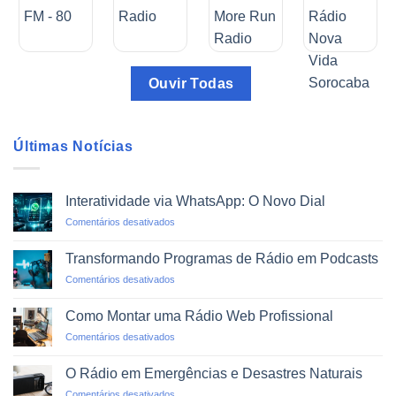
Ouvir Todas
Últimas Notícias
Interatividade via WhatsApp: O Novo Dial
em
Comentários desativados
Interatividade
via
Transformando Programas de Rádio em Podcasts
WhatsApp:
em
Comentários desativados
O
Transformando
Novo
Programas
Dial
Como Montar uma Rádio Web Profissional
de
em
Comentários desativados
Rádio
Como
em
Montar
Podcasts
O Rádio em Emergências e Desastres Naturais
uma
em
Comentários desativados
Rádio