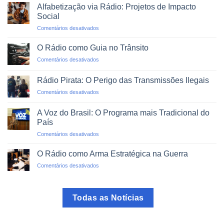
de
Desastres
Alfabetização via Rádio: Projetos de Impacto
Rádio:
Naturais
Social
O
em
Comentários desativados
Mundo
Alfabetização
em
via
um
O Rádio como Guia no Trânsito
Rádio:
Clique
em
Comentários desativados
Projetos
O
de
Rádio
Impacto
Rádio Pirata: O Perigo das Transmissões Ilegais
como
Social
em
Comentários desativados
Guia
Rádio
no
Pirata:
Trânsito
A Voz do Brasil: O Programa mais Tradicional do
O
País
Perigo
em
Comentários desativados
das
A
Transmissões
Voz
Ilegais
O Rádio como Arma Estratégica na Guerra
do
em
Comentários desativados
Brasil:
O
O
Rádio
Programa
como
mais
Todas as Notícias
Arma
Tradicional
Estratégica
do
na
País