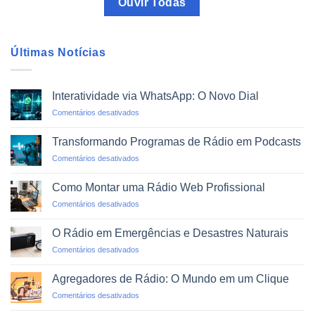
Ouvir Todas
Últimas Notícias
Interatividade via WhatsApp: O Novo Dial
em
Comentários desativados
Interatividade
via
Transformando Programas de Rádio em Podcasts
WhatsApp:
em
Comentários desativados
O
Transformando
Novo
Programas
Dial
Como Montar uma Rádio Web Profissional
de
em
Comentários desativados
Rádio
Como
em
Montar
Podcasts
O Rádio em Emergências e Desastres Naturais
uma
em
Comentários desativados
Rádio
O
Web
Rádio
Profissional
Agregadores de Rádio: O Mundo em um Clique
em
em
Comentários desativados
Emergências
Agregadores
e