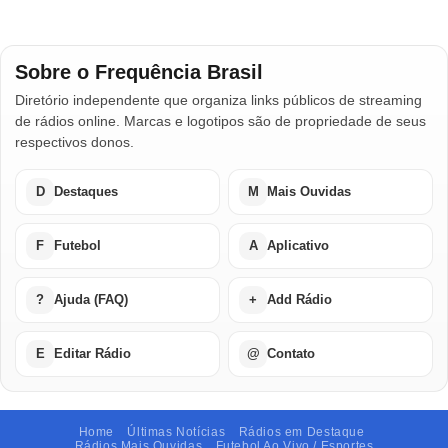
Sobre o Frequência Brasil
Diretório independente que organiza links públicos de streaming
de rádios online. Marcas e logotipos são de propriedade de seus
respectivos donos.
D
Destaques
M
Mais Ouvidas
F
Futebol
A
Aplicativo
?
Ajuda (FAQ)
+
Add Rádio
E
Editar Rádio
@
Contato
Home
Últimas Notícias
Rádios em Destaque
Rádios Mais Ouvidas
Futebol Ao Vivo / Esportes