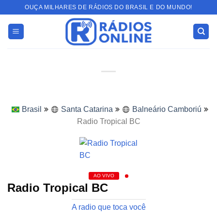
Skip
OUÇA MILHARES DE RÁDIOS DO BRASIL E DO MUNDO!
to
content
Brasil
Santa Catarina
Balneário Camboriú
Radio Tropical BC
AO VIVO
Radio Tropical BC
A radio que toca você