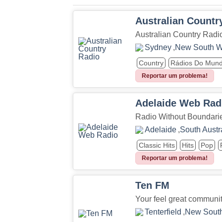
Australian Countr
Australian Country Radio
Sydney
,
New South W
Country
Rádios Do Mun
Reportar um problema!
Adelaide Web Rad
Radio Without Boundari
Adelaide
,
South Austr
Classic Hits
Hits
Pop
Reportar um problema!
Ten FM
Your feel great communit
Tenterfield
,
New Sout