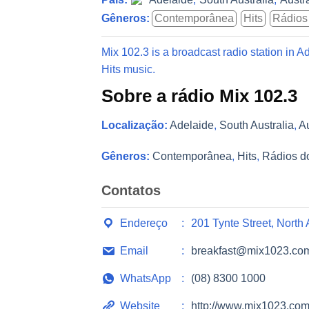
Gêneros:
Contemporânea
Hits
Rádios
Mix 102.3 is a broadcast radio station in A
Hits music.
Sobre a rádio Mix 102.3
Localização:
Adelaide
,
South Australia
,
Au
Gêneros:
Contemporânea
,
Hits
,
Rádios d
Contatos
Endereço
201 Tynte Street, North
Email
breakfast@mix1023.co
WhatsApp
(08) 8300 1000
Website
http://www.mix1023.com