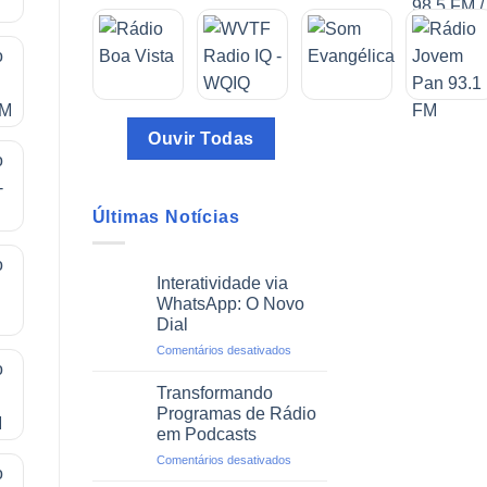
Ouvir Todas
Últimas Notícias
Interatividade via
WhatsApp: O Novo
Dial
em
Comentários desativados
Interatividade
via
Transformando
WhatsApp:
Programas de Rádio
O
em Podcasts
Novo
em
Comentários desativados
Dial
Transformando