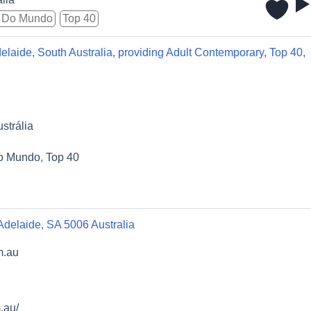
 Do Mundo
Top 40
delaide, South Australia, providing Adult Contemporary, Top 40,
strália
o Mundo
,
Top 40
 Adelaide, SA 5006 Australia
m.au
.au/