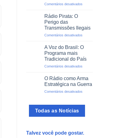
em
Comentários desativados
de
O
Impacto
Rádio
Social
Rádio Pirata: O
como
Perigo das
Guia
Transmissões Ilegais
no
em
Comentários desativados
Trânsito
Rádio
Pirata:
A Voz do Brasil: O
O
Programa mais
Perigo
Tradicional do País
das
em
Comentários desativados
Transmissões
A
Ilegais
Voz
O Rádio como Arma
do
Estratégica na Guerra
Brasil:
em
Comentários desativados
O
O
Programa
Rádio
mais
como
Tradicional
Todas as Notícias
Arma
do
Estratégica
País
na
Guerra
Talvez você pode gostar.