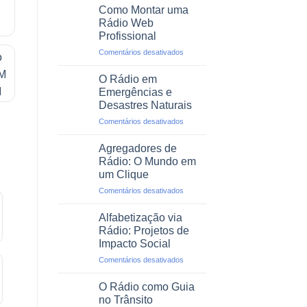
Programas
Como Montar uma
de
Rádio Web
Rádio
Profissional
em
em
Comentários desativados
Podcasts
Como
Montar
O Rádio em
uma
Emergências e
Rádio
Desastres Naturais
Web
em
Comentários desativados
Profissional
O
Rádio
Agregadores de
em
Rádio: O Mundo em
Emergências
um Clique
e
em
Comentários desativados
Desastres
Agregadores
Naturais
de
Alfabetização via
Rádio:
Rádio: Projetos de
O
Impacto Social
Mundo
em
Comentários desativados
em
Alfabetização
um
via
Clique
O Rádio como Guia
Rádio:
no Trânsito
Projetos