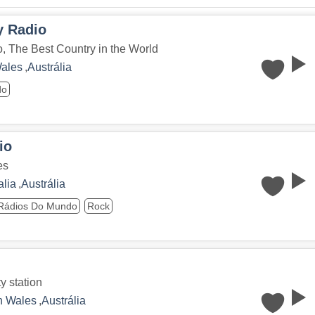
y Radio
, The Best Country in the World
ales
,
Austrália
do
io
es
alia
,
Austrália
Rádios Do Mundo
Rock
y station
h Wales
,
Austrália