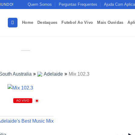
Quem Somos
Perguntas Frequentes
Ajuda Com Aplica
MUNDO!
Home
Destaques
Futebol Ao Vivo
Mais Ouvidas
Apl
South Australia
Adelaide
Mix 102.3
AO VIVO
delaide's Best Music Mix
lia